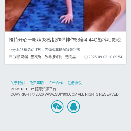
推特开心一哆嗦98蜜桃炸弹神作88部4.44G颤抖吧灵魂
kkyyds98精选动作片，肉弹战车搭配致命丝袜
视频.动漫
蜜桃臀
致命腰臀比
透肉黑丝
后厨颠勺
2025-09-03 10:09:54
阳台浇花
关于我们
免责声明
广告合作
注册协议
POWERED BY
随意资源平台
COPYRIGHT © 2026 WWW.SUIYI03.COM ALL RIGHTS RESERVED