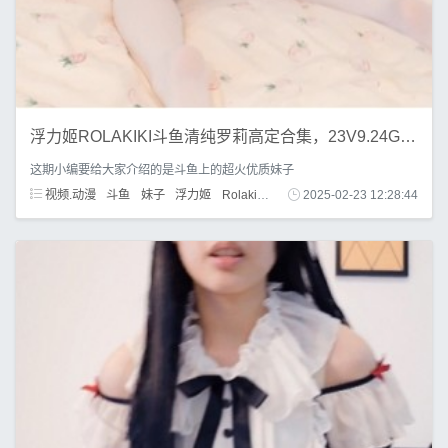
浮力姬ROLAKIKI斗鱼清纯罗莉高定合集，23V9.24G，初恋感觉再现！
这期小编要给大家介绍的是斗鱼上的超火优质妹子
视频.动漫
斗鱼
妹子
浮力姬
Rolakiki
罗莉
2025-02-23 12:28:44