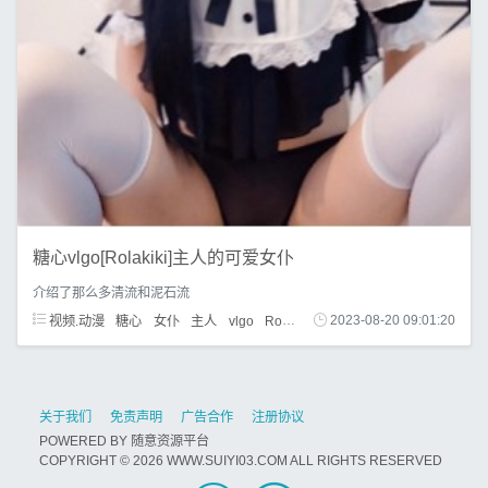
糖心vlgo[Rolakiki]主人的可爱女仆
介绍了那么多清流和泥石流
视频.动漫
糖心
女仆
主人
vlgo
Rolakiki
2023-08-20 09:01:20
关于我们
免责声明
广告合作
注册协议
POWERED BY
随意资源平台
COPYRIGHT © 2026 WWW.SUIYI03.COM ALL RIGHTS RESERVED