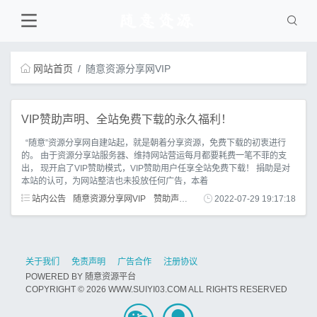
网站首页
随意资源分享网VIP
VIP赞助声明、全站免费下载的永久福利！
“随意”资源分享网自建站起，就是朝着分享资源，免费下载的初衷进行
的。 由于资源分享站服务器、维持网站营运每月都要耗费一笔不菲的支
出， 现开启了VIP赞助模式，VIP赞助用户任享全站免费下载！ 捐助是对
本站的认可，为网站整洁也未投放任何广告，本着
站内公告
随意资源分享网VIP
赞助声明
捐助
2022-07-29 19:17:18
非商业交易行为
免费
关于我们
免责声明
广告合作
注册协议
POWERED BY
随意资源平台
COPYRIGHT © 2026 WWW.SUIYI03.COM ALL RIGHTS RESERVED